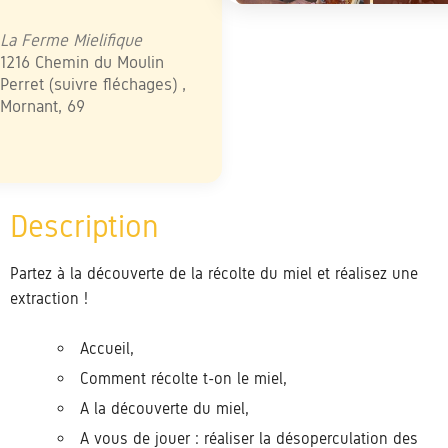
élécharger ICS
Calendrier Google
iCalendar
Office 365
Outlook Live
La Ferme Mielifique
1216 Chemin du Moulin
Perret (suivre fléchages) ,
Mornant, 69
Partez à la découverte de la récolte du miel et réalisez une
extraction !
Accueil,
Comment récolte t-on le miel,
A la découverte du miel,
A vous de jouer : réaliser la désoperculation des