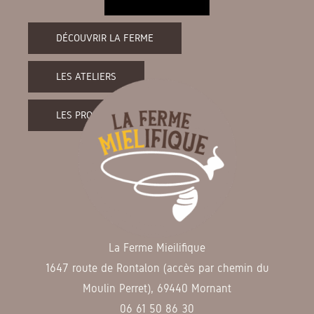
DÉCOUVRIR LA FERME
LES ATELIERS
LES PRODUITS DE LA FERME
La Ferme Mieilifique
1647 route de Rontalon (accès par chemin du
Moulin Perret), 69440 Mornant
06 61 50 86 30