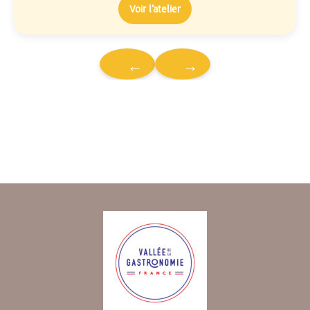
Voir l’atelier
←
→