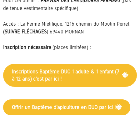
Pour cet atelier :
PRÉVOIR DES CHAUSSURES FERMÉES
(pas
de tenue vestimentaire spécifique)
Accès : La Ferme Mielifique, 1216 chemin du Moulin Perret
(SUIVRE FLÉCHAGES
) 69440 MORNANT
Inscription nécessaire
(places limitées) :
Inscriptions Baptême DUO 1 adulte & 1 enfant (7
à 12 ans) c’est par ici !
Offrir un Baptême d’apiculture en DUO par ici !