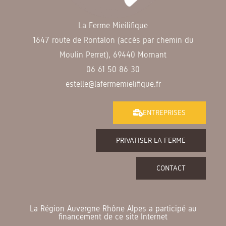
La Ferme Mieilifique
1647 route de Rontalon (accès par chemin du
Moulin Perret), 69440 Mornant
06 61 50 86 30
estelle@lafermemielifique.fr
ENTREPRISES
PRIVATISER LA FERME
CONTACT
La Région Auvergne Rhône Alpes a participé au
financement de ce site Internet