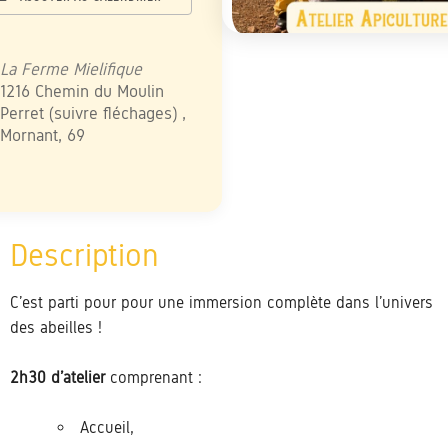
élécharger ICS
Calendrier Google
iCalendar
Office 365
Outlook Live
La Ferme Mielifique
1216 Chemin du Moulin
Perret (suivre fléchages) ,
Mornant, 69
C’est parti pour pour une immersion complète dans l’univers
des abeilles !
2h30 d’atelier
comprenant :
Accueil,