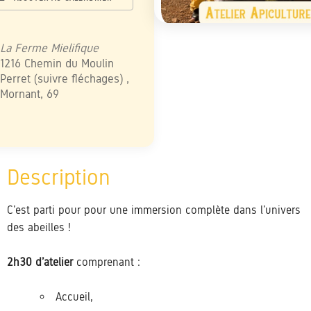
élécharger ICS
Calendrier Google
iCalendar
Office 365
Outlook Live
La Ferme Mielifique
1216 Chemin du Moulin
Perret (suivre fléchages) ,
Mornant, 69
C’est parti pour pour une immersion complète dans l’univers
des abeilles !
2h30 d’atelier
comprenant :
Accueil,