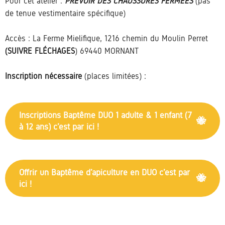
Pour cet atelier :
PRÉVOIR DES CHAUSSURES FERMÉES
(pas
de tenue vestimentaire spécifique)
Accès : La Ferme Mielifique, 1216 chemin du Moulin Perret
(SUIVRE FLÉCHAGES
) 69440 MORNANT
Inscription nécessaire
(places limitées) :
Inscriptions Baptême DUO 1 adulte & 1 enfant (7
à 12 ans) c’est par ici !
Offrir un Baptême d’apiculture en DUO c’est par
ici !