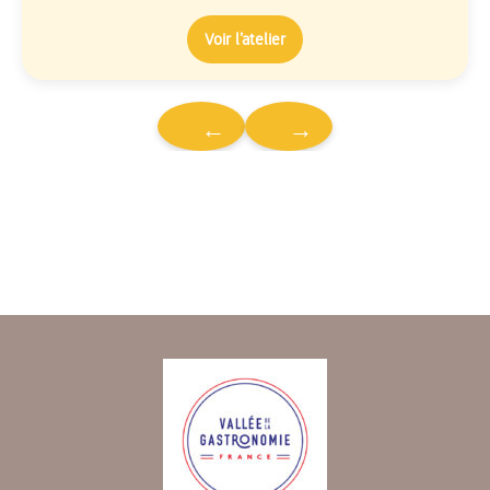
Voir l’atelier
←
→