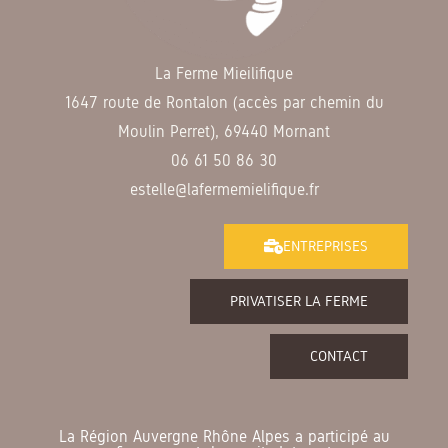
La Ferme Mieilifique
1647 route de Rontalon (accès par chemin du
Moulin Perret), 69440 Mornant
06 61 50 86 30
estelle@lafermemielifique.fr
ENTREPRISES
PRIVATISER LA FERME
CONTACT
La Région Auvergne Rhône Alpes a participé au