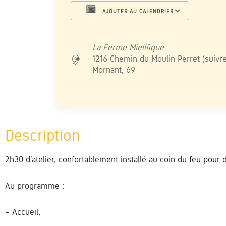
AJOUTER AU CALENDRIER
Télécharger ICS
Calendrier Google
iCalendar
Office 365
Outlook L
La Ferme Mielifique
1216 Chemin du Moulin Perret (suivre
Mornant, 69
2h30 d’atelier, confortablement installé au coin du feu pour dé
Au programme :
– Accueil,