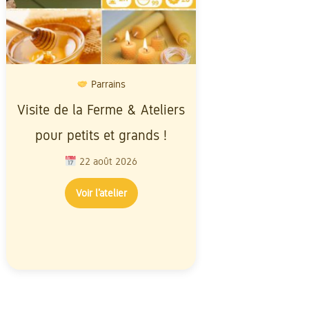
Parrains
Atelier 
Visite de la Ferme & Ateliers
Baptême d'a
pour petits et grands !
Découvrez l'
abeilles 
22 août 2026
unique
Voir l’atelier
22 ao
Voir l’a