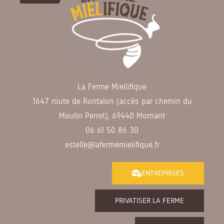
La Ferme Mieilifique
1647 route de Rontalon (accès par chemin du
Moulin Perret), 69440 Mornant
06 61 50 86 30
estelle@lafermemielifique.fr
ENTREPRISES
PRIVATISER LA FERME