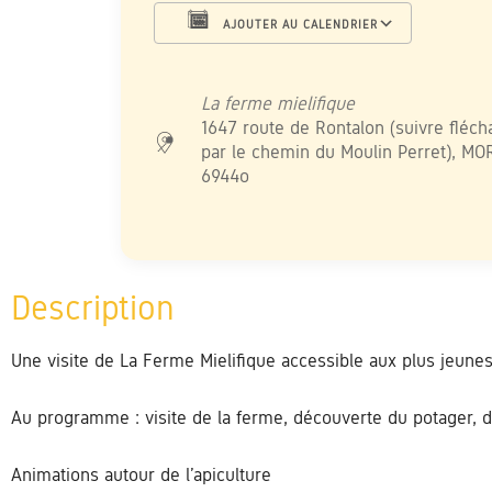
AJOUTER AU CALENDRIER
Télécharger ICS
Calendrier Google
iCalendar
Office 365
Outlook L
La ferme mielifique
1647 route de Rontalon (suivre fléch
par le chemin du Moulin Perret), MO
6944o
Une visite de La Ferme Mielifique accessible aux plus jeunes
Au programme : visite de la ferme, découverte du potager, de
Animations autour de l’apiculture