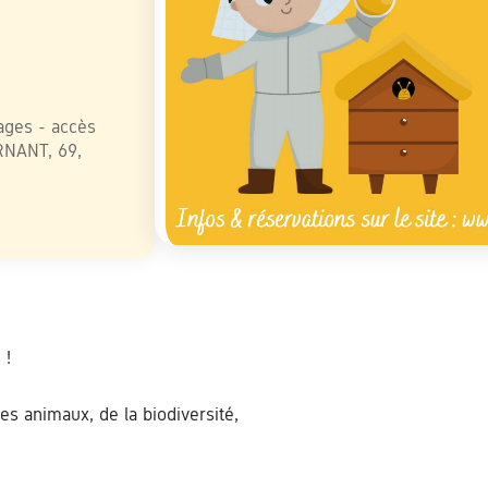
ive
ages - accès
RNANT, 69,
 !
s animaux, de la biodiversité,