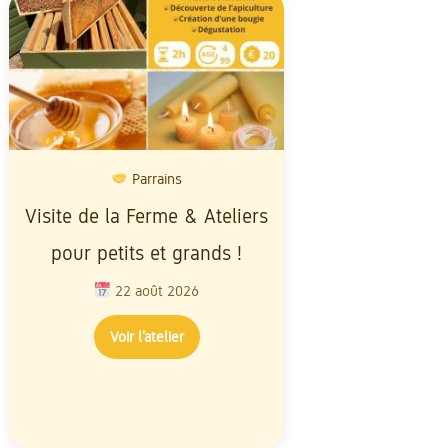
Parrains
Atelier 
Visite de la Ferme & Ateliers
Baptême d'a
pour petits et grands !
Découvrez l'
abeilles 
22 août 2026
unique
Voir l’atelier
22 ao
Voir l’a