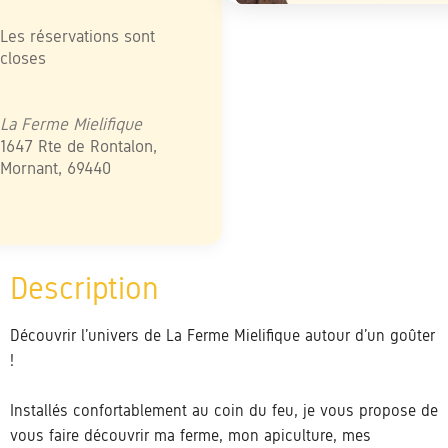
élécharger ICS
Calendrier Google
iCalendar
Office 365
Outlook Live
Les réservations sont
closes
La Ferme Mielifique
1647 Rte de Rontalon,
Mornant, 69440
Découvrir l’univers de La Ferme Mielifique autour d’un goûter
!
Installés confortablement au coin du feu, je vous propose de
vous faire découvrir ma ferme, mon apiculture, mes