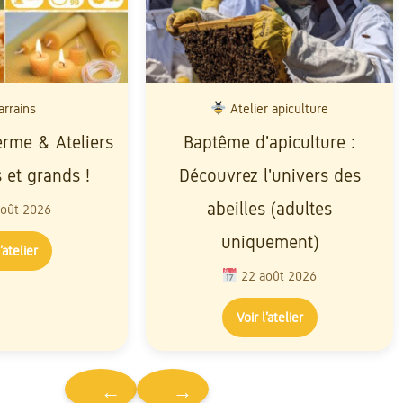
rrains
Atelier apiculture
Ferme & Ateliers
Baptême d'apiculture :
s et grands !
Découvrez l'univers des
abeilles (adultes
oût 2026
uniquement)
’atelier
22 août 2026
Voir l’atelier
←
→