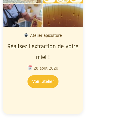
Atelier apiculture
Atelier 
Réalisez l'extraction de votre
Baptême d'a
miel !
Découvrez l'
abeilles 
28 août 2026
unique
Voir l’atelier
29 ao
Voir l’a