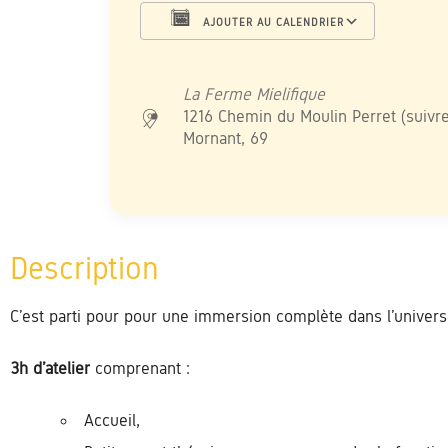
AJOUTER AU CALENDRIER
Télécharger ICS
Calendrier Google
iCalendar
Office 365
Outlook L
La Ferme Mielifique
1216 Chemin du Moulin Perret (suivre
Mornant, 69
C’est parti pour pour une immersion complète dans l’univers 
3h d’atelier
comprenant :
Accueil,