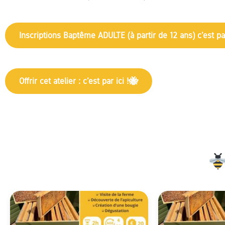
Inscriptions Baptême ADULTE (à partir de 12 ans) c’est par
Offrir cet atelier : c’est par ici !