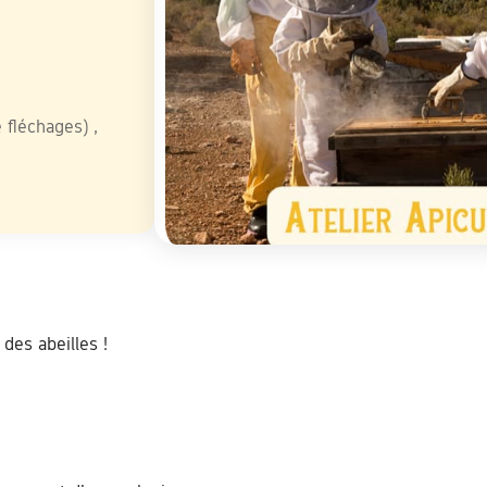
ive
 fléchages) ,
des abeilles !