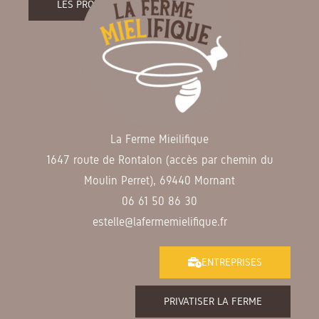
LES PRODUITS DE LA FERME
La Ferme Mieilifique
1647 route de Rontalon (accès par chemin du
Moulin Perret), 69440 Mornant
06 61 50 86 30
estelle@lafermemielifique.fr
ENTREPRISES
PRIVATISER LA FERME