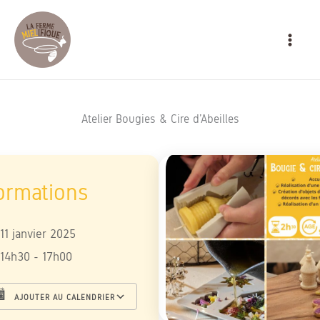
Aller
MAIN
au
MEN
contenu
Atelier Bougies & Cire d’Abeilles
11 janvier 2025
14h30 - 17h00
AJOUTER AU CALENDRIER