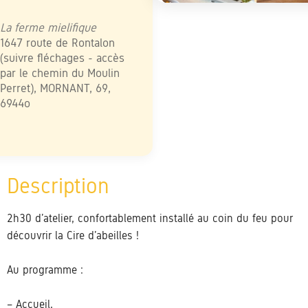
élécharger ICS
Calendrier Google
iCalendar
Office 365
Outlook Live
La ferme mielifique
1647 route de Rontalon
(suivre fléchages - accès
par le chemin du Moulin
Perret), MORNANT, 69,
6944o
2h30 d’atelier, confortablement installé au coin du feu pour
découvrir la Cire d’abeilles !
Au programme :
– Accueil,