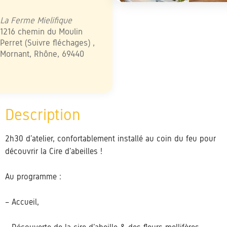
élécharger ICS
Calendrier Google
iCalendar
Office 365
Outlook Live
La Ferme Mielifique
1216 chemin du Moulin
Perret (Suivre fléchages) ,
Mornant, Rhône, 69440
2h30 d’atelier, confortablement installé au coin du feu pour
découvrir la Cire d’abeilles !
Au programme :
– Accueil,