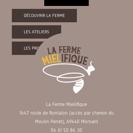
DÉCOUVRIR LA FERME
LES ATELIERS
LES PRODUITS DE LA FERME
La Ferme Mieilifique
1647 route de Rontalon (accès par chemin du
Moulin Perret), 69440 Mornant
06 61 50 86 30