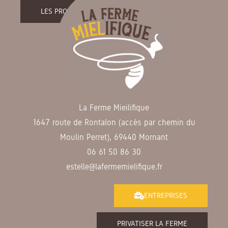
LES PRODUITS DE LA FERME
La Ferme Mieilifique
1647 route de Rontalon (accès par chemin du
Moulin Perret), 69440 Mornant
06 61 50 86 30
estelle@lafermemielifique.fr
ENTREPRISES
PRIVATISER LA FERME