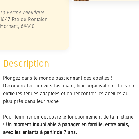
élécharger ICS
Calendrier Google
iCalendar
Office 365
Outlook Live
La Ferme Mielifique
1647 Rte de Rontalon,
Mornant, 69440
Plongez dans le monde passionnant des abeilles !
Découvrez leur univers fascinant, leur organisation… Puis on
enfile les tenues adaptées et on rencontrer les abeilles au
plus près dans leur ruche !
Pour terminer on découvre le fonctionnement de la miellerie
!
Un moment inoubliable à partager en famille, entre amis,
avec les enfants à partir de 7 ans.