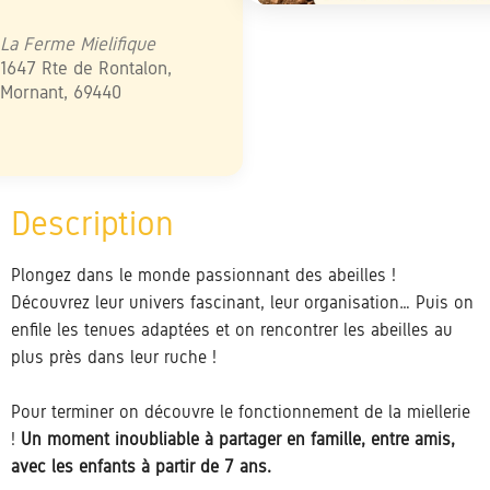
élécharger ICS
Calendrier Google
iCalendar
Office 365
Outlook Live
La Ferme Mielifique
1647 Rte de Rontalon,
Mornant, 69440
Plongez dans le monde passionnant des abeilles !
Découvrez leur univers fascinant, leur organisation… Puis on
enfile les tenues adaptées et on rencontrer les abeilles au
plus près dans leur ruche !
Pour terminer on découvre le fonctionnement de la miellerie
!
Un moment inoubliable à partager en famille, entre amis,
avec les enfants à partir de 7 ans.